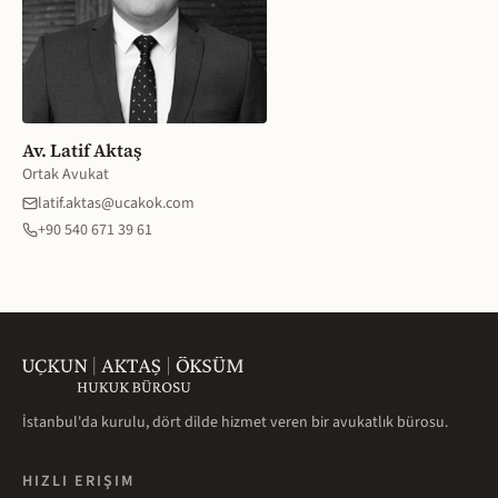
Av. Latif Aktaş
Ortak Avukat
latif.aktas@ucakok.com
+90 540 671 39 61
İstanbul'da kurulu, dört dilde hizmet veren bir avukatlık bürosu.
HIZLI ERIŞIM