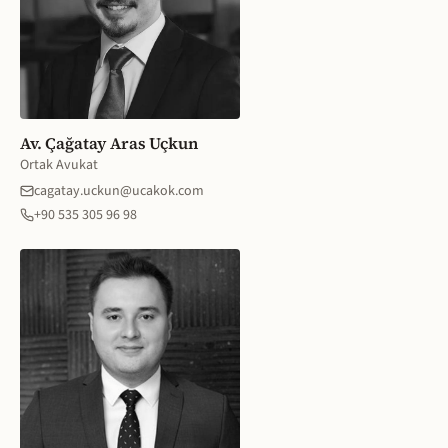
Av. Çağatay Aras Uçkun
Ortak Avukat
cagatay.uckun@ucakok.com
+90 535 305 96 98