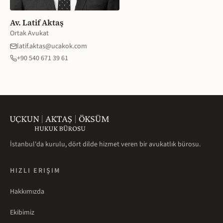
Av. Latif Aktaş
Ortak Avukat
latif.aktas@ucakok.com
+90 540 671 39 61
İstanbul'da kurulu, dört dilde hizmet veren bir avukatlık bürosu.
HIZLI ERIŞIM
Hakkımızda
Ekibimiz