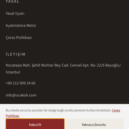
YASAL
Yasal Uyarı
Aydınlatma Metni
Çerez Politikası
İLETIŞIM
Kocatepe Mah. Şehit Muhtar Bey Cad. Cemali Apt. No: 22/6 Beyoğlu/
İstanbul
+90 212 909 24 66
info@ucakok.com
Bu sitede zorunlu çerezler ile isteğe bağlı analiz çerezleri kullanılmaktadır.
Çerez
Politikası
© 2026 Uçkun Aktaş Öksüm Hukuk Bürosu. Tüm hakları saklıdır.
Kabul Et
Yalnızca Zorunlu