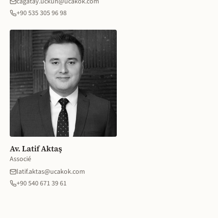
cagatay.uckun@ucakok.com
+90 535 305 96 98
Av. Latif Aktaş
Associé
latif.aktas@ucakok.com
+90 540 671 39 61