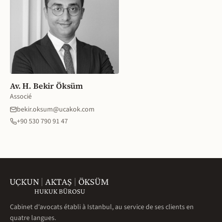
Av. H. Bekir Öksüm
Associé
bekir.oksum@ucakok.com
+90 530 790 91 47
Cabinet d'avocats établi à Istanbul, au service de ses clients en
quatre langues.