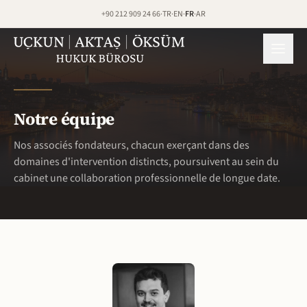
Aller au contenu
+90 212 909 24 66
·
TR
·
EN
·
FR
·
AR
Notre équipe
Nos associés fondateurs, chacun exerçant dans des
domaines d'intervention distincts, poursuivent au sein du
cabinet une collaboration professionnelle de longue date.