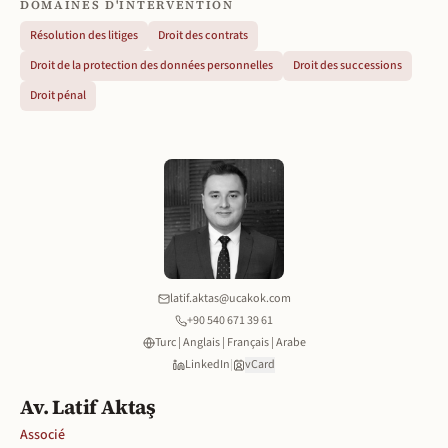
DOMAINES D'INTERVENTION
Résolution des litiges
Droit des contrats
Droit de la protection des données personnelles
Droit des successions
Droit pénal
latif.aktas@ucakok.com
+90 540 671 39 61
Turc | Anglais | Français | Arabe
LinkedIn
|
vCard
Av. Latif Aktaş
Associé