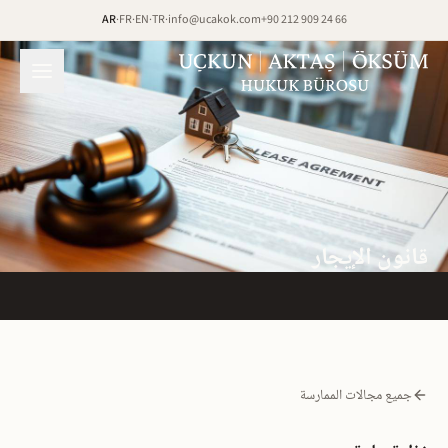
خطَّ إلى المحتوى
AR
·
FR
·
EN
·
TR
·
info@ucakok.com
+90 212 909 24 66
قانون الإيجار
جميع مجالات الممارسة