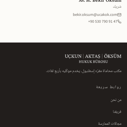
Av. H. Bekir Öksüm
شريك
bekir.oksum@ucakok.com
+90 530 790 91 47
مكتب محاماة مقرّه إسطنبول، يخدم موكّليه بأربع لغات.
روابط سريعة
من نحن
فريقنا
مجالات الممارسة