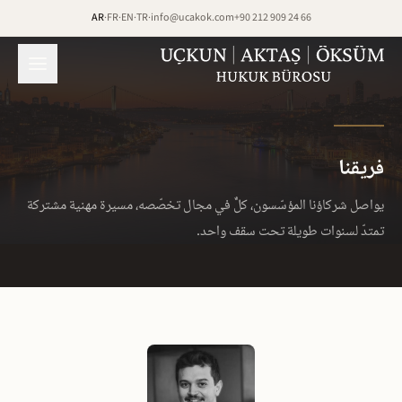
خطَّ إلى المحتوى
AR
·
FR
·
EN
·
TR
·
info@ucakok.com
+90 212 909 24 66
فريقنا
يواصل شركاؤنا المؤسّسون، كلٌّ في مجال تخصّصه، مسيرة مهنية مشتركة
تمتدّ لسنوات طويلة تحت سقف واحد.