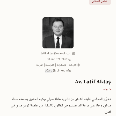
القانون الجنائي
latif.aktas@ucakok.com
+90 540 671 39 61
التركية | الإنجليزية | الفرنسية | العربية
vCard
|
LinkedIn
Av. Latif Aktaş
شريك
تخرّج المحامي لطيف أكتاش من ثانوية غلطة سراي وكلية الحقوق بجامعة غلطة
سراي، وحاز على درجة الماجستير في القانون (LL.M.) من جامعة كوين ماري في
لندن.