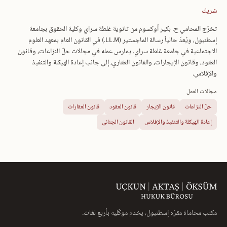
شريك
تخرّج المحامي ح. بكير أوكسوم من ثانوية غلطة سراي وكلية الحقوق بجامعة
إسطنبول، ويُعدّ حالياً رسالة الماجستير (LL.M.) في القانون العام بمعهد العلوم
الاجتماعية في جامعة غلطة سراي. يمارس عمله في مجالات حلّ النزاعات، وقانون
العقود، وقانون الإيجارات، والقانون العقاري، إلى جانب إعادة الهيكلة والتنفيذ
والإفلاس.
مجالات العمل
حلّ النزاعات
قانون الإيجار
قانون العقود
قانون العقارات
إعادة الهيكلة والتنفيذ والإفلاس
القانون الجنائي
مكتب محاماة مقرّه إسطنبول، يخدم موكّليه بأربع لغات.