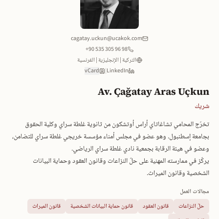
cagatay.uckun@ucakok.com
+90 535 305 96 98
التركية | الإنجليزية | الفرنسية
vCard
|
LinkedIn
Av. Çağatay Aras Uçkun
شريك
تخرّج المحامي تشاغاتاي أراس أوتشكون من ثانوية غلطة سراي وكلية الحقوق
بجامعة إسطنبول. وهو عضو في مجلس أمناء مؤسسة خريجي غلطة سراي للتضامن،
وعضو في هيئة الرقابة بجمعية نادي غلطة سراي الرياضي.
يركّز في ممارسته المهنية على حلّ النزاعات وقانون العقود وحماية البيانات
الشخصية وقانون الميراث.
مجالات العمل
حلّ النزاعات
قانون العقود
قانون حماية البيانات الشخصية
قانون الميراث